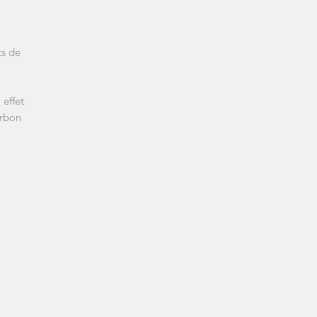
ts de
 effet
arbon