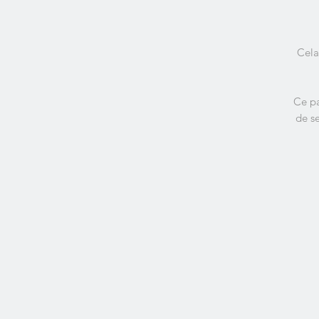
Cela
Ce pa
de s