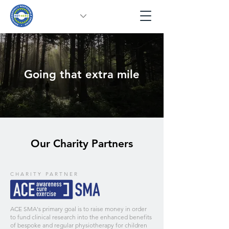
Going that extra mile
Our Charity Partners
CHARITY PARTNER
ACE SMA's primary goal is to raise money in order
to fund clinical research into the enhanced benefits
of bespoke and regular physiotherapy for children