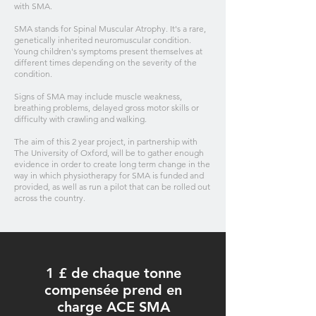
with SMA.
SMA stands for Spinal Muscular Atrophy. It's a rare,
genetically inherited neuromuscular condition.
Young children's symptoms present themselves at
different times depending on the severity of the
condition.
Signs of SMA may include muscle weakness,
breathing problems, delayed gross motor skills or
difficulty with crawling and walking.
The aim of this 2 year project, in partnership with
The University of Oxford, will be to gather enough
evidence in order to create long term change in the
way in which physiotherapy for SMA is funded and
provided, as well as run a pilot that can be rolled out
across the country.
1 £ de chaque tonne
compensée prend en
charge ACE SMA